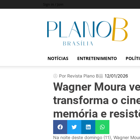
Sign in / Join
Revista
Plano
B
NOTÍCIAS
ENTRETENIMENTO
POLÍT
Por Revista Plano B
12/01/2026
Wagner Moura ve
transforma o cin
memória e resist
Na noite deste domingo (11), Wagner Moura 