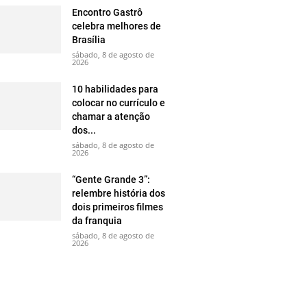
Encontro Gastrô
celebra melhores de
Brasília
sábado, 8 de agosto de
2026
10 habilidades para
colocar no currículo e
chamar a atenção
dos...
sábado, 8 de agosto de
2026
“Gente Grande 3”:
relembre história dos
dois primeiros filmes
da franquia
sábado, 8 de agosto de
2026