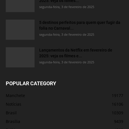
2025: veja os filmes...
segunda-feira, 3 de fevereiro de 2025
5 destinos perfeitos para quem quer fugir da
folia no Carnaval...
segunda-feira, 3 de fevereiro de 2025
Lançamentos da Netflix em fevereiro de
2025: veja os filmes e...
segunda-feira, 3 de fevereiro de 2025
POPULAR CATEGORY
Manchete
19177
Notícias
16106
Brasil
10309
Brasília
9439