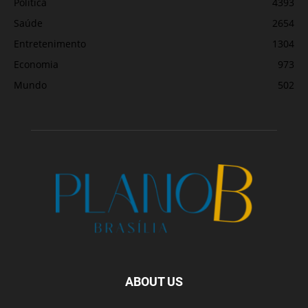
Política
4393
Saúde
2654
Entretenimento
1304
Economia
973
Mundo
502
ABOUT US