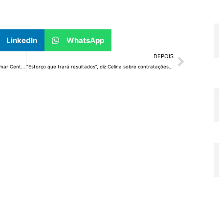
LinkedIn
WhatsApp
DEPOIS
Central de Atendimento ao Cidadão passa a se chamar CentralDF
“Esforço que trará resultados”, diz Celina sobre contratações na saúde