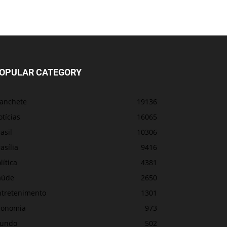
OPULAR CATEGORY
anchete
19136
tícias
16065
asil
10306
asília
9416
lítica
4381
aúde
2650
ntretenimento
1301
conomia
973
undo
502