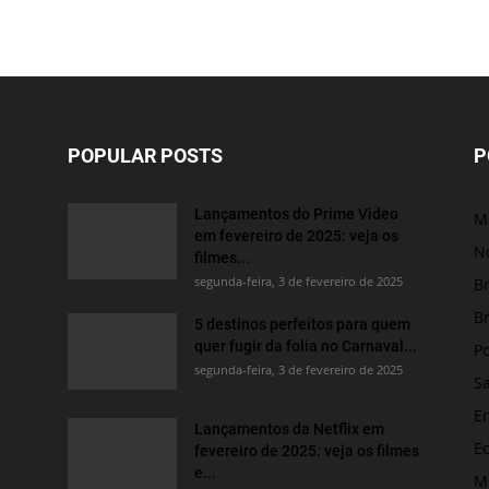
POPULAR POSTS
P
Lançamentos do Prime Video
M
em fevereiro de 2025: veja os
No
filmes...
segunda-feira, 3 de fevereiro de 2025
Br
Br
5 destinos perfeitos para quem
quer fugir da folia no Carnaval...
Po
segunda-feira, 3 de fevereiro de 2025
S
E
Lançamentos da Netflix em
E
fevereiro de 2025: veja os filmes
e...
M