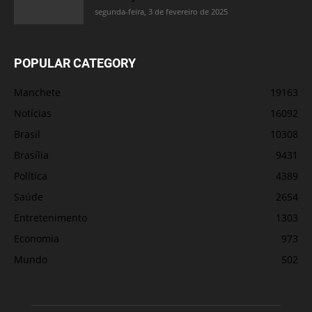
segunda-feira, 3 de fevereiro de 2025
POPULAR CATEGORY
Manchete
19163
Notícias
16092
Brasil
10308
Brasília
9431
Política
4389
Saúde
2654
Entretenimento
1303
Economia
973
Mundo
502