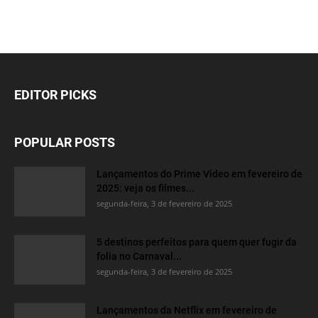
EDITOR PICKS
POPULAR POSTS
Lançamentos do Prime Video em fevereiro de
2025: veja os filmes...
segunda-feira, 3 de fevereiro de 2025
5 destinos perfeitos para quem quer fugir da
folia no Carnaval...
segunda-feira, 3 de fevereiro de 2025
Lançamentos da Netflix em fevereiro de