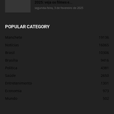
2025: veja os filmes e...
segunda-feira, 3 de fevereiro de 2025
POPULAR CATEGORY
Manchete
19136
Notícias
16065
Brasil
10306
Brasília
9416
Política
4381
Saúde
2650
Entretenimento
1301
Economia
973
Mundo
502