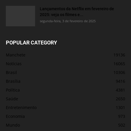
Lançamentos da Netflix em fevereiro de
2025: veja os filmes e...
segunda-feira, 3 de fevereiro de 2025
POPULAR CATEGORY
Manchete
19136
Notícias
16065
Brasil
10306
Brasília
9416
Política
4381
Saúde
2650
Entretenimento
1301
Economia
973
Mundo
502