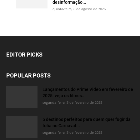
desinformação...
quinta-feira, 6 de agosto de 2026
EDITOR PICKS
POPULAR POSTS
Lançamentos do Prime Video em fevereiro de
2025: veja os filmes...
segunda-feira, 3 de fevereiro de 2025
5 destinos perfeitos para quem quer fugir da
folia no Carnaval...
segunda-feira, 3 de fevereiro de 2025