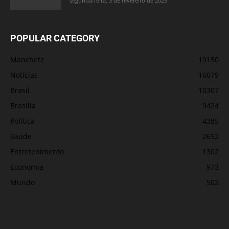
segunda-feira, 3 de fevereiro de 2025
POPULAR CATEGORY
Manchete
19150
Notícias
16079
Brasil
10307
Brasília
9424
Política
4385
Saúde
2652
Entretenimento
1302
Economia
973
Mundo
502