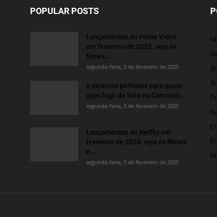
POPULAR POSTS
P
Lançamentos do Prime Video
M
em fevereiro de 2025: veja os
No
filmes...
segunda-feira, 3 de fevereiro de 2025
Br
Br
5 destinos perfeitos para quem
quer fugir da folia no Carnaval...
Po
segunda-feira, 3 de fevereiro de 2025
S
E
Lançamentos da Netflix em
E
fevereiro de 2025: veja os filmes
e...
M
segunda-feira, 3 de fevereiro de 2025