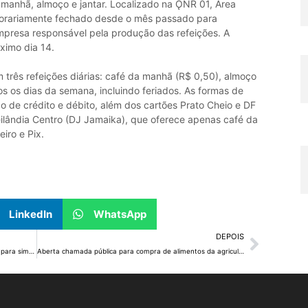
a manhã, almoço e jantar. Localizado na ǪNR 01, Área
porariamente fechado desde o mês passado para
presa responsável pela produção das refeições. A
ximo dia 14.
 três refeições diárias: café da manhã (R$ 0,50), almoço
os os dias da semana, incluindo feriados. As formas de
ão de crédito e débito, além dos cartões Prato Cheio e DF
eilândia Centro (DJ Jamaika), que oferece apenas café da
ro e Pix.
LinkedIn
WhatsApp
DEPOIS
Trânsito no Túnel Rei Pelé será interditado no dia 12 para simulado de emergência
Aberta chamada pública para compra de alimentos da agricultura familiar