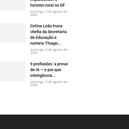
turismo rural no DF
domingo, 9 de agosto de
2026
Celina Leão troca
chefia da Secretaria
de Educação e
nomeia Thiago...
domingo, 9 de agosto de
2026
9 profissões ‘a prova’
de IA — e por que
inteligência...
domingo, 9 de agosto de
2026