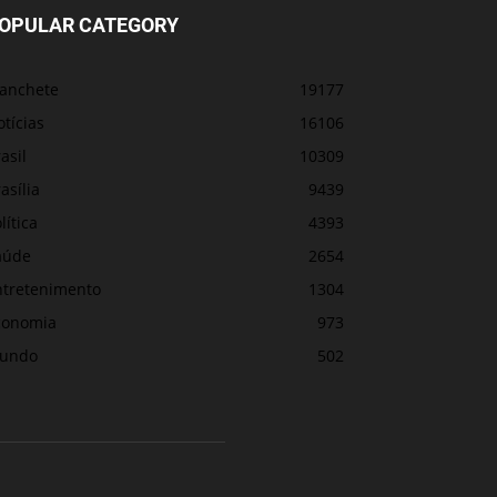
OPULAR CATEGORY
anchete
19177
tícias
16106
asil
10309
asília
9439
lítica
4393
aúde
2654
ntretenimento
1304
conomia
973
undo
502