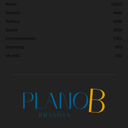
Brasil
10310
Brasília
9448
Política
4396
Saúde
2656
Entretenimento
1305
Economia
973
Mundo
502