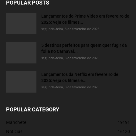
POPULAR POSTS
Lançamentos do Prime Video em fevereiro de
2025: veja os filmes...
segunda-feira, 3 de fevereiro de 2025
5 destinos perfeitos para quem quer fugir da
folia no Carnaval...
segunda-feira, 3 de fevereiro de 2025
Lançamentos da Netflix em fevereiro de
2025: veja os filmes e...
segunda-feira, 3 de fevereiro de 2025
POPULAR CATEGORY
Manchete
19191
Notícias
16120