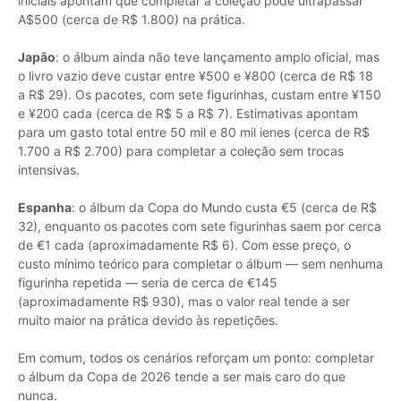
iniciais apontam que completar a coleção pode ultrapassar
A$500 (cerca de R$ 1.800) na prática.
Japão
: o álbum ainda não teve lançamento amplo oficial, mas
o livro vazio deve custar entre ¥500 e ¥800 (cerca de R$ 18
a R$ 29). Os pacotes, com sete figurinhas, custam entre ¥150
e ¥200 cada (cerca de R$ 5 a R$ 7). Estimativas apontam
para um gasto total entre 50 mil e 80 mil ienes (cerca de R$
1.700 a R$ 2.700) para completar a coleção sem trocas
intensivas.
Espanha
: o álbum da Copa do Mundo custa €5 (cerca de R$
32), enquanto os pacotes com sete figurinhas saem por cerca
de €1 cada (aproximadamente R$ 6). Com esse preço, o
custo mínimo teórico para completar o álbum — sem nenhuma
figurinha repetida — seria de cerca de €145
(aproximadamente R$ 930), mas o valor real tende a ser
muito maior na prática devido às repetições.
Em comum, todos os cenários reforçam um ponto: completar
o álbum da Copa de 2026 tende a ser mais caro do que
nunca.