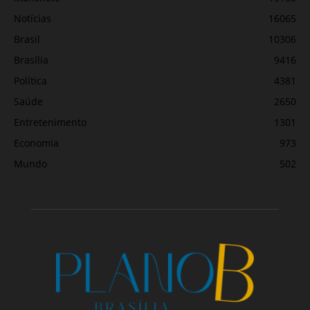
Notícias
16065
Brasil
10306
Brasília
9416
Política
4381
Saúde
2650
Entretenimento
1301
Economia
973
Mundo
502