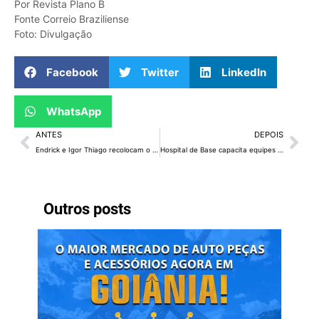
Por Revista Plano B
Fonte Correio Braziliense
Foto: Divulgação
Facebook
Twitter
LinkedIn
WhatsApp
ANTES
DEPOIS
Endrick e Igor Thiago recolocam o Distrito Federal em uma Copa após 16 anos
Hospital de Base capacita equipes para reconhecer sinais cardíacos e agilizar atendimentos de emergência
Outros posts