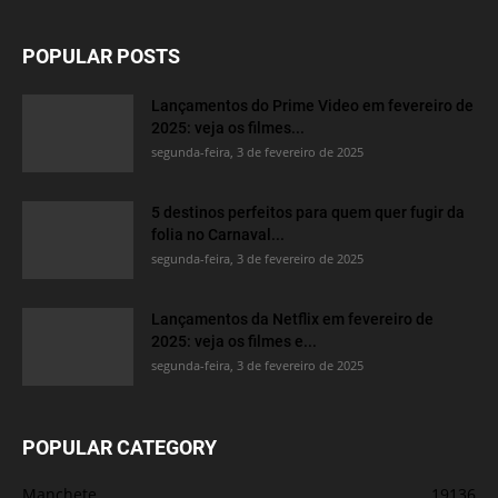
POPULAR POSTS
Lançamentos do Prime Video em fevereiro de
2025: veja os filmes...
segunda-feira, 3 de fevereiro de 2025
5 destinos perfeitos para quem quer fugir da
folia no Carnaval...
segunda-feira, 3 de fevereiro de 2025
Lançamentos da Netflix em fevereiro de
2025: veja os filmes e...
segunda-feira, 3 de fevereiro de 2025
POPULAR CATEGORY
Manchete
19136