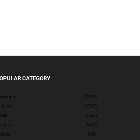
OPULAR CATEGORY
anchete
19136
tícias
16065
asil
10306
asília
9416
lítica
4381