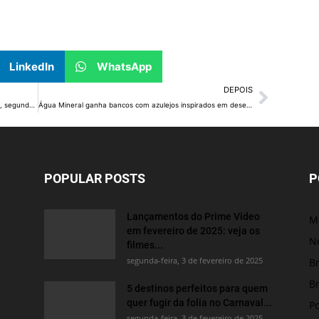
LinkedIn
WhatsApp
DEPOIS
Como transformar fracassos em viradas de carreira, segundo a psicologia
Água Mineral ganha bancos com azulejos inspirados em desenhos de estudantes
POPULAR POSTS
P
Lançamentos do Prime Video
M
em fevereiro de 2025: veja os
No
filmes...
segunda-feira, 3 de fevereiro de 2025
Br
Br
5 destinos perfeitos para quem
quer fugir da folia no Carnaval...
Po
segunda-feira, 3 de fevereiro de 2025