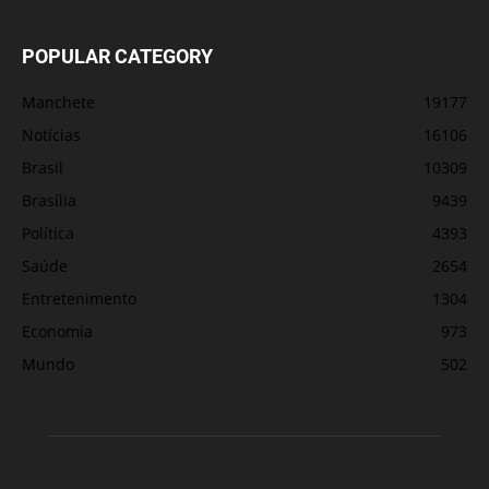
POPULAR CATEGORY
Manchete
19177
Notícias
16106
Brasil
10309
Brasília
9439
Política
4393
Saúde
2654
Entretenimento
1304
Economia
973
Mundo
502