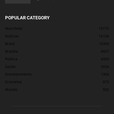
POPULAR CATEGORY
Manchete
19175
Notícias
16104
Brasil
10309
Brasília
9437
Política
4393
Saúde
2654
Entretenimento
1304
Economia
973
Mundo
502