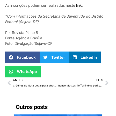
As inscrições podem ser realizadas neste
link
.
*Com informações da Secretaria da Juventude do Distrito
Federal (Sejuve-DF)
Por Revista Plano B
Fonte Agência Brasília
Foto: Divulgação/Sejuve-DF
Facebook
Twitter
LinkedIn
WhatsApp
ANTES
DEPOIS
Créditos do Nota Legal para abater no IPVA e no IPTU já chegam a R$ 54,7 milhões
Banco Master: Toffoli indica peritos que irão analisar material aprendido pela PF
Outros posts