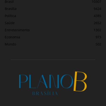
Brasil
10307
Brasília
9424
Política
4385
Saúde
2652
Entretenimento
1302
Economia
973
Mundo
502