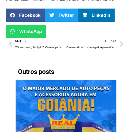
Facebook
Twitter
LinkedIn
WhatsApp
ANTES
DEPOIS
“Tá nervoso, larápio? Vamos para cima de você”, Nikolas rebate fala de Lula
Carnaval com sossego? Aproveite as dicas turísticas pelo DF
Outros posts