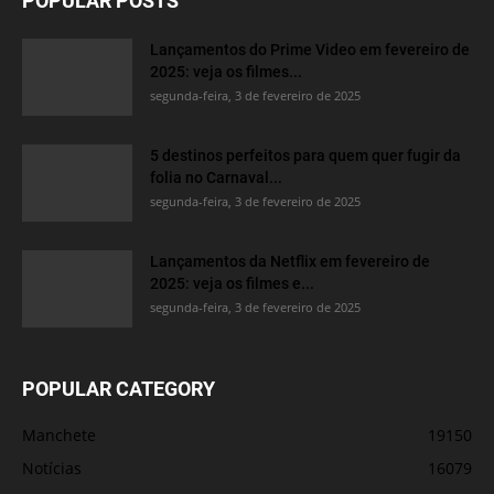
POPULAR POSTS
Lançamentos do Prime Video em fevereiro de
2025: veja os filmes...
segunda-feira, 3 de fevereiro de 2025
5 destinos perfeitos para quem quer fugir da
folia no Carnaval...
segunda-feira, 3 de fevereiro de 2025
Lançamentos da Netflix em fevereiro de
2025: veja os filmes e...
segunda-feira, 3 de fevereiro de 2025
POPULAR CATEGORY
Manchete
19150
Notícias
16079