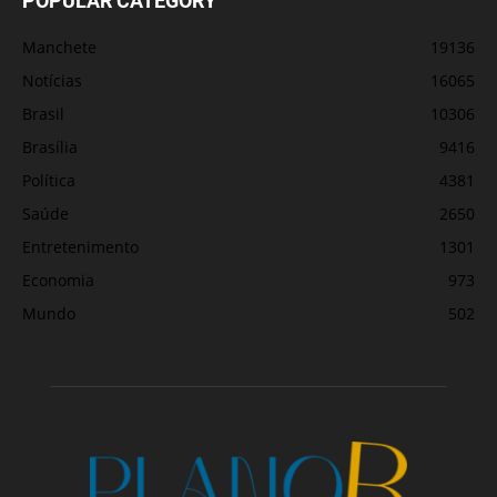
POPULAR CATEGORY
Manchete
19136
Notícias
16065
Brasil
10306
Brasília
9416
Política
4381
Saúde
2650
Entretenimento
1301
Economia
973
Mundo
502