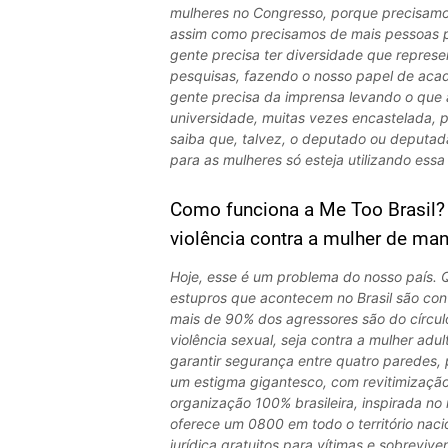
mulheres no Congresso, porque precisamo
assim como precisamos de mais pessoas pr
gente precisa ter diversidade que represe
pesquisas, fazendo o nosso papel de acad
gente precisa da imprensa levando o que
universidade, muitas vezes encastelada, pa
saiba que, talvez, o deputado ou deputad
para as mulheres só esteja utilizando es
Como funciona a Me Too Brasil?
violência contra a mulher de man
Hoje, esse é um problema do nosso país. Q
estupros que acontecem no Brasil são con
mais de 90% dos agressores são do círculo 
violência sexual, seja contra a mulher adul
garantir segurança entre quatro paredes, 
um estigma gigantesco, com revitimização 
organização 100% brasileira, inspirada n
oferece um 0800 em todo o território nacio
jurídica gratuitos para vítimas e sobreviv