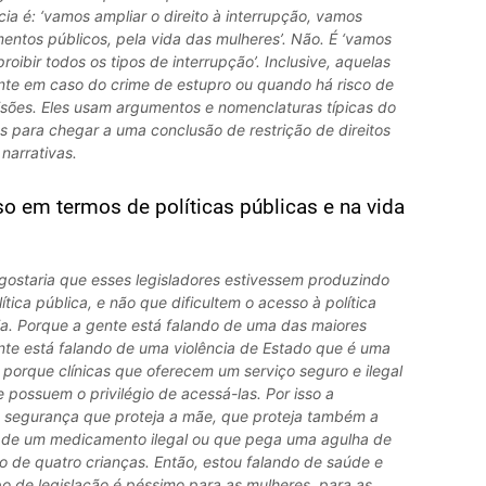
ia é: ‘vamos ampliar o direito à interrupção, vamos
mentos públicos, pela vida das mulheres’. Não. É ‘vamos
ibir todos os tipos de interrupção’. Inclusive, aquelas
ente em caso do crime de estupro ou quando há risco de
isões. Eles usam argumentos e nomenclaturas típicas do
 para chegar a uma conclusão de restrição de direitos
narrativas.
so em termos de políticas públicas e na vida
ostaria que esses legisladores estivessem produzindo
tica pública, e não que dificultem o acesso à política
ia. Porque a gente está falando de uma das maiores
nte está falando de uma violência de Estado que é uma
e, porque clínicas que oferecem um serviço seguro e ilegal
possuem o privilégio de acessá-las. Por isso a
 e segurança que proteja a mãe, que proteja também a
za de um medicamento ilegal ou que pega uma agulha de
lo de quatro crianças. Então, estou falando de saúde e
po de legislação é péssimo para as mulheres, para as