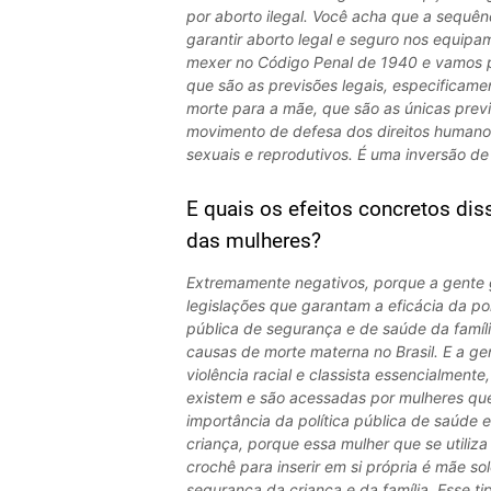
por aborto ilegal. Você acha que a sequênc
garantir aborto legal e seguro nos equipa
mexer no Código Penal de 1940 e vamos pro
que são as previsões legais, especificam
morte para a mãe, que são as únicas prev
movimento de defesa dos direitos humanos
sexuais e reprodutivos. É uma inversão de 
E quais os efeitos concretos dis
das mulheres?
Extremamente negativos, porque a gente g
legislações que garantam a eficácia da polí
pública de segurança e de saúde da famíl
causas de morte materna no Brasil. E a ge
violência racial e classista essencialment
existem e são acessadas por mulheres que 
importância da política pública de saúde
criança, porque essa mulher que se utili
crochê para inserir em si própria é mãe so
segurança da criança e da família. Esse ti