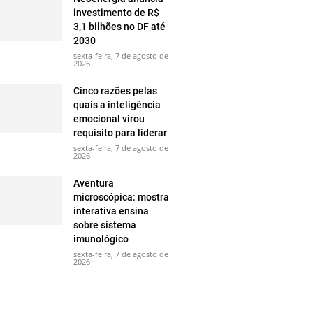
investimento de R$
3,1 bilhões no DF até
2030
sexta-feira, 7 de agosto de
2026
Cinco razões pelas
quais a inteligência
emocional virou
requisito para liderar
sexta-feira, 7 de agosto de
2026
Aventura
microscópica: mostra
interativa ensina
sobre sistema
imunológico
sexta-feira, 7 de agosto de
2026