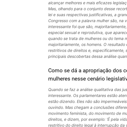
alcançar melhores e mais eficazes legisla
Mas, olhando para o conjunto desse recort
lei e suas respectivas justificativas, a gr
Congresso com a palavra mulher são, na ver
interessante foi que são, majoritariamente
especial sexual e reprodutiva, que aparece
quando se trata de mulheres ou do tema m
majoritariamente, os homens. O resultado d
restritivos de direitos e, especificamente
principais descobertas dessa análise quant
Como se dá a apropriação dos c
mulheres nesse cenário legislati
Quando se faz a análise qualitativa das just
interessante. Os parlamentares estão ate
estão dizendo. Eles não são impermeáveis 
ouvindo. Mas chegam a conclusões diferen
movimento feminista, do movimento de mu
direitos, e dizem, por exemplo: ‘É pela vi
restritivo do direito legal à interrupção 