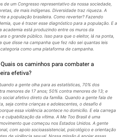
s de um Congresso representativo da nossa sociedade,
etas, de mais indígenas. Diversidade traz riqueza. A
nte a população brasileira. Como reverter? Fazendo
emia, que é trazer esse diagnóstico para a população. E a
 a academia está produzindo entre os muros da
ra o grande público. Isso para que o eleitor, lá na ponta,
a que disse na campanha que fez não sei quantas leis
sa categoria como uma plataforma de campanha.
 Quais os caminhos para combater a
eira efetiva?
uando a gente olha para as estatísticas, 70% dos
tra menores de 17 anos; 50% contra menores de 13; e
social afetivo direto da família. Quando a gente fala de
ta, seja contra crianças e adolescentes, o desafio é
porque essa violência acontece no domicílio. E ela carrega
e culpabilização da vítima. A Me Too Brasil é uma
o movimento que começou nos Estados Unidos. A gente
nal, com apoio socioassistencial, psicológico e orientação
entes de violência sexual. Nossa missão é apoiar essas