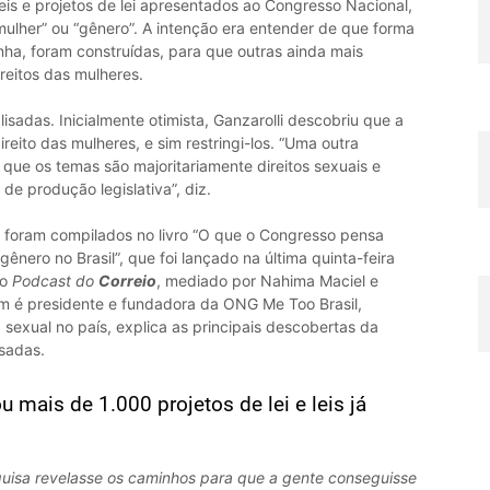
 leis e projetos de lei apresentados ao Congresso Nacional,
ulher” ou “gênero”. A intenção era entender de que forma
nha, foram construídas, para que outras ainda mais
reitos das mulheres.
lisadas. Inicialmente otimista, Ganzarolli descobriu que a
reito das mulheres, e sim restringi-los. “Uma outra
que os temas são majoritariamente direitos sexuais e
de produção legislativa”, diz.
 foram compilados no livro “O que o Congresso pensa
ênero no Brasil”, que foi lançado na última quinta-feira
No
Podcast do
Correio
, mediado por Nahima Maciel e
ém é presidente e fundadora da ONG Me Too Brasil,
 sexual no país, explica as principais descobertas da
isadas.
 mais de 1.000 projetos de lei e leis já
uisa revelasse os caminhos para que a gente conseguisse