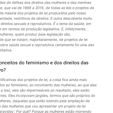
ções de defesa dos direitos das mulheres e das meninas.
e, que vai de 1988 a 2016, de todas as leis e projetos de
ande maioria dos projetos de lei produzidos pelo nosso
dade, restritivos de direitos. E outra descoberta muito
, direitos sexuais e reprodutivos. É o tema da saúde, em
 em termos de produção legislativa. E, infelizmente,
ulheres, quem produz essa legislação são,
e que se tratam, majoritariamente, de projetos de lei
, sobre saúde sexual e reprodutiva certamente foi uma das
itativa.
onceitos do feminismo e dos direitos das
vo?
ificativas dos projetos de lei, a coisa fica ainda mais
ntos ao feminismo, ao movimento das mulheres, ao que elas
a isso, eles são impermeáveis ao resultado, eles estão
tes. Eles incorporam jargões, termos que são próprios do
lheres, daquelas que estão lutando pela ampliação de
da das mulheres que vou apresentar um projeto de lei
da gravidez’. Por quê? Porque as mulheres estão morrendo