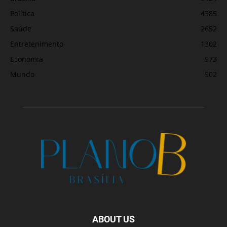
Política
4385
Saúde
2652
Entretenimento
1302
Economia
973
Mundo
502
ABOUT US