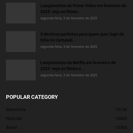
Lançamentos do Prime Video em fevereiro de
2025: veja os filmes...
segunda-feira, 3 de fevereiro de 2025
5 destinos perfeitos para quem quer fugir da
folia no Carnaval...
segunda-feira, 3 de fevereiro de 2025
Lançamentos da Netflix em fevereiro de
2025: veja os filmes e...
segunda-feira, 3 de fevereiro de 2025
POPULAR CATEGORY
Manchete
19136
Notícias
16065
Brasil
10306