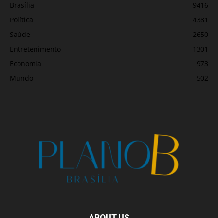
Brasília
9416
Política
4381
Saúde
2650
Entretenimento
1301
Economia
973
Mundo
502
ABOUT US