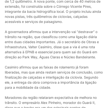
de 1,2 quilômetro. A nova ponte, com cerca de 40 metros de
extensão, foi construída sobre o Córrego Vicente Pires,
integrante da bacia hidrográfica local. O projeto incluiu ainda
novas pistas, três quilômetros de ciclovias, calçadas
acessíveis e serviços de paisagismo.
A governadora afirmou que a intervenção vai “destravar” o
trânsito na região, que classificou como uma ligação diária
entre duas cidades importantes. Já o secretário de Obras e
Infraestrutura, Valter Casimiro, disse que a via é uma rota
alternativa à EPNB e essencial para quem sai do Guará em
direção ao Park Way, Águas Claras e Núcleo Bandeirante.
Casimiro afirmou que as faixas de rolamento já foram
liberadas, mas que ainda restam serviços de conclusão, como
finalização de calçadas e interligação da ciclovia. Segundo
ele, a entrega da obra comprova a importância da ligação
para a mobilidade da cidade.
Moradores da região relataram expectativa de melhora no
trânsito. O empresário Alex Pinheiro, morador do Guará II,
disse que o trecho era um dos principais pontos de