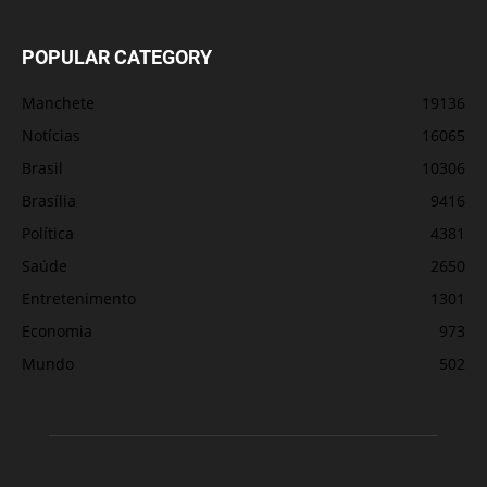
POPULAR CATEGORY
Manchete
19136
Notícias
16065
Brasil
10306
Brasília
9416
Política
4381
Saúde
2650
Entretenimento
1301
Economia
973
Mundo
502