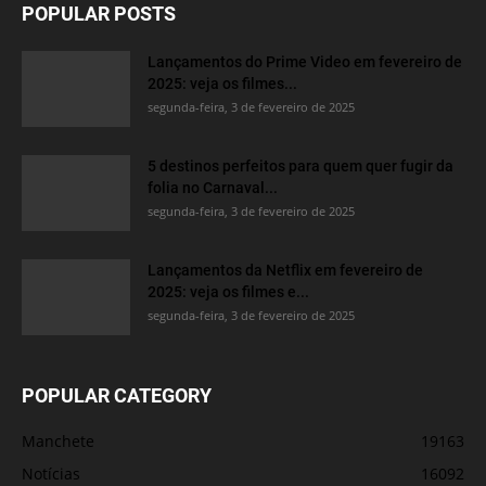
POPULAR POSTS
Lançamentos do Prime Video em fevereiro de
2025: veja os filmes...
segunda-feira, 3 de fevereiro de 2025
5 destinos perfeitos para quem quer fugir da
folia no Carnaval...
segunda-feira, 3 de fevereiro de 2025
Lançamentos da Netflix em fevereiro de
2025: veja os filmes e...
segunda-feira, 3 de fevereiro de 2025
POPULAR CATEGORY
Manchete
19163
Notícias
16092