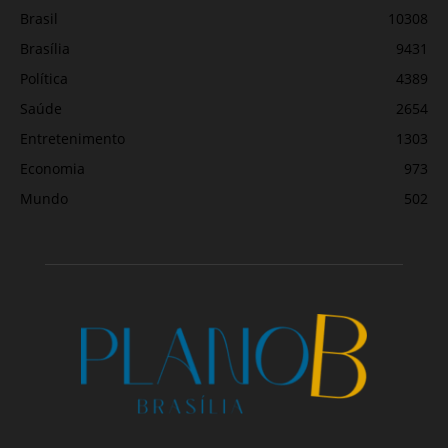
Brasil
10308
Brasília
9431
Política
4389
Saúde
2654
Entretenimento
1303
Economia
973
Mundo
502