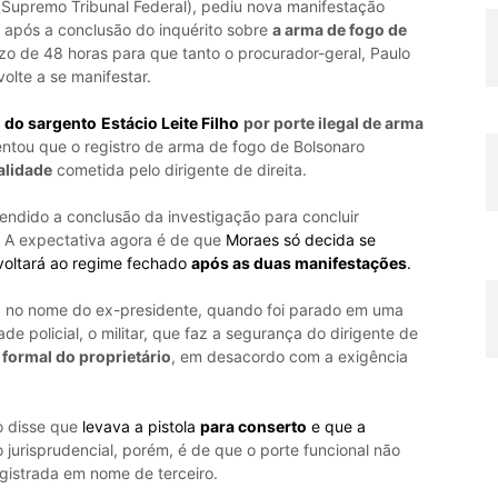
Supremo Tribunal Federal), pediu nova manifestação
 após a conclusão do inquérito sobre
a arma de fogo de
o de 48 horas para que tanto o procurador-geral, Paulo
olte a se manifestar.
 do sargento
Estácio Leite Filho
por porte ilegal de arma
entou que o registro de arma de fogo de Bolsonaro
alidade
cometida pelo dirigente de direita.
endido a conclusão da investigação para concluir
 A expectativa agora é de que
Moraes só decida se
 voltará ao regime fechado
após as duas manifestações
.
ada no nome do ex-presidente, quando foi parado em uma
ade policial, o militar, que faz a segurança do dirigente de
formal do proprietário
, em desacordo com a exigência
o disse que
levava a pistola
para conserto
e que a
 jurisprudencial, porém, é de que o porte funcional não
egistrada em nome de terceiro.