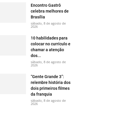
Encontro Gastrô
celebra melhores de
Brasília
sábado, 8 de agosto de
2026
10 habilidades para
colocar no currículo e
chamar a atenção
dos...
sábado, 8 de agosto de
2026
“Gente Grande 3”:
relembre história dos
dois primeiros filmes
da franquia
sábado, 8 de agosto de
2026