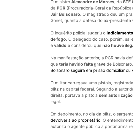
O ministro
Alexandre de Moraes
, do
STF
(
da
PGR
(Procuradoria-Geral da República)
Jair Bolsonaro
. O magistrado deu um praz
Gonet, quanto a defesa do ex-presidente v
O inquérito policial sugeriu o
indiciamento
de fogo
. O delegado do caso, porém, sali
é
válido
e considerou que
não houve ileg
Na manifestação anterior, a PGR havia def
que
teria havido falta grave
de Bolsonaro.
Bolsonaro seguirá em prisão domiciliar ou
O militar carregava uma pistola, registr
blitz na capital federal. Segundo a autorid
direita, portava a pistola
sem autorização 
legal.
Em depoimento, no dia da blitz, o sargent
devolveria ao proprietário
. O entendimento
autoriza o agente público a portar arma r