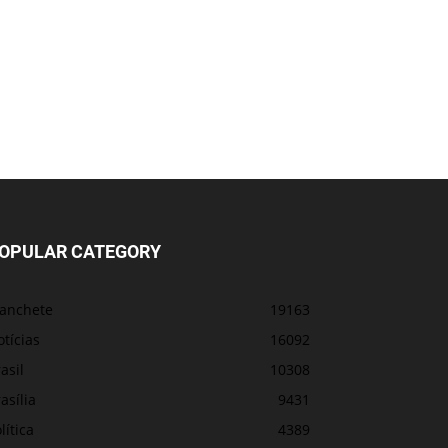
OPULAR CATEGORY
anchete
19163
tícias
16092
asil
10308
asília
9431
lítica
4389