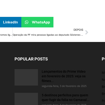
LinkedIn
WhatsApp
DEPOIS
PF encontra dinheiro em livro falso em ação contra nomes ligados a Sóstenes
Operação da PF mira pessoas ligadas ao deputado Sóstenes Cavalcante
POPULAR POSTS
P
Lançamentos do Prime Video
M
em fevereiro de 2025: veja os
No
filmes...
segunda-feira, 3 de fevereiro de 2025
Br
Br
5 destinos perfeitos para quem
quer fugir da folia no Carnaval...
Po
segunda-feira, 3 de fevereiro de 2025