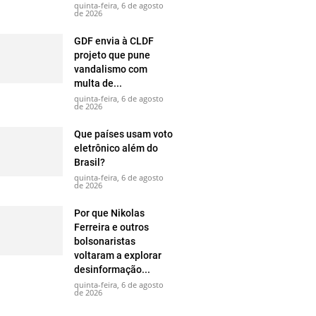
quinta-feira, 6 de agosto
de 2026
GDF envia à CLDF
projeto que pune
vandalismo com
multa de...
quinta-feira, 6 de agosto
de 2026
Que países usam voto
eletrônico além do
Brasil?
quinta-feira, 6 de agosto
de 2026
Por que Nikolas
Ferreira e outros
bolsonaristas
voltaram a explorar
desinformação...
quinta-feira, 6 de agosto
de 2026