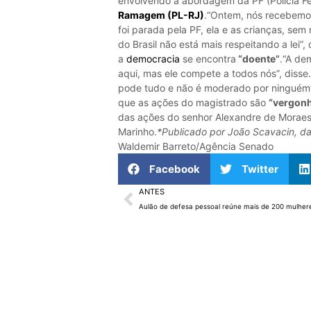
envolvendo a abordagem da PF (Polícia Fe
Ramagem (PL-RJ)
.“Ontem, nós recebemo
foi parada pela PF, ela e as crianças, sem 
do Brasil não está mais respeitando a lei”,
a
democracia
se encontra
“doente”
.“A de
aqui, mas ele compete a todos nós”, disse
pode tudo e não é moderado por ninguém”,
que as ações do magistrado são
“vergon
das ações do senhor Alexandre de Moraes 
Marinho.
*Publicado por João Scavacin, da
Waldemir Barreto/Agência Senado
Facebook
Twitter
ANTES