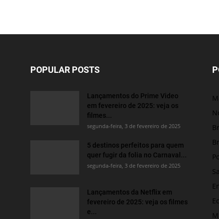
POPULAR POSTS
P
Lançamentos do Prime Video
M
em fevereiro de 2025: veja os
No
filmes...
segunda-feira, 3 de fevereiro de 2025
Br
Br
5 destinos perfeitos para quem
quer fugir da folia no Carnaval...
Po
segunda-feira, 3 de fevereiro de 2025
S
E
Lançamentos da Netflix em
E
fevereiro de 2025: veja os filmes
e...
M