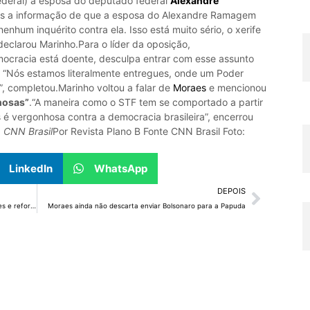
deral) à esposa do deputado federal
Alexandre
s a informação de que a esposa do Alexandre Ramagem
nenhum inquérito contra ela. Isso está muito sério, o xerife
 declarou Marinho.Para o líder da oposição,
mocracia está doente, desculpa entrar com esse assunto
. “Nós estamos literalmente entregues, onde um Poder
 completou.Marinho voltou a falar de
Moraes
e mencionou
hosas”
.“A maneira como o STF tem se comportado a partir
é vergonhosa contra a democracia brasileira”, encerrou
 CNN Brasil
Por Revista Plano B Fonte CNN Brasil Foto:
LinkedIn
WhatsApp
DEPOIS
Aulão de defesa pessoal reúne mais de 200 mulheres e reforça 21 dias de ativismo
Moraes ainda não descarta enviar Bolsonaro para a Papuda