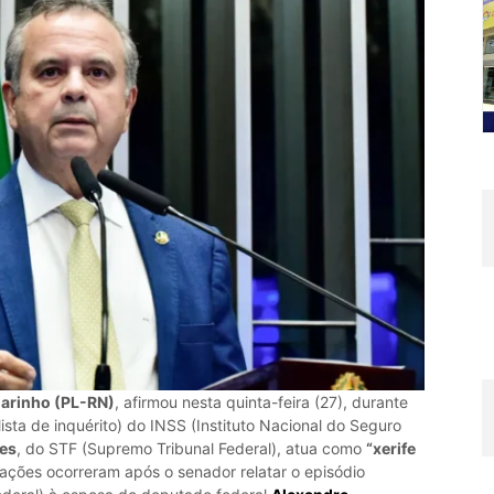
arinho (PL-RN)
, afirmou nesta quinta-feira (27), durante
ta de inquérito) do INSS (Instituto Nacional do Seguro
es
, do STF (Supremo Tribunal Federal), atua como
“xerife
rações ocorreram após o senador relatar o episódio