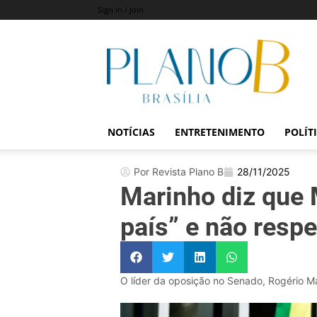
Sign in / Join
Revista
Plano
B
NOTÍCIAS
ENTRETENIMENTO
POLÍT
Por Revista Plano B
28/11/2025
Marinho diz que 
país” e não respei
O líder da oposição no Senado, Rogério Mar