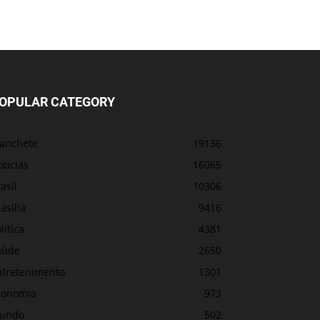
OPULAR CATEGORY
anchete
19136
tícias
16065
asil
10306
asília
9416
lítica
4381
aúde
2650
ntretenimento
1301
conomia
973
undo
502