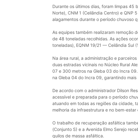
Durante os últimos dias, foram limpas 45 b
Norte), CNM 1 (Ceilândia Centro) e QNP 5 (
alagamentos durante o período chuvoso qu
As equipes também realizaram remoção de
de 48 toneladas recolhidas. As ações ocor
toneladas), EQNM 19/21 — Ceilândia Sul (1
Na área rural, a administração e parceir
duas estradas vicinais no Núcleo Rural A
07 e 300 metros na Gleba 03 do Incra 09
na Gleba 04 do Incra 09, garantindo mais 
De acordo com o administrador Dilson Rese
acessível e preparada para o período chu
atuando em todas as regiões da cidade, t
melhoria da infraestrutura e no bem-estar
O trabalho de recuperação asfáltica tam
(Conjunto S) e a Avenida Elmo Serejo rece
quilos de massa asfáltica.