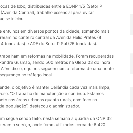
ocas de lobo, distribuídas entre a EQNP 1/5 (Setor P
Avenida Central), trabalho essencial para evitar
e se iniciou.
 entulhos em diversos pontos da cidade, somando mais
reram no canteiro central da Avenida Hélio Prates (8
4 toneladas) e ADE do Setor P Sul (26 toneladas).
os trabalham em reformas na mobilidade. Foram recuperadas
lexandre Gusmão, sendo 500 metros na Gleba 03 do Incra
. Além disso, equipes seguem com a reforma de uma ponte
segurança no tráfego local.
nde, o objetivo é manter Ceilândia cada vez mais limpa,
voso. “O trabalho de manutenção é contínuo. Estamos
anto nas áreas urbanas quanto rurais, com foco na
 da população”, destacou o administrador.
bém segue sendo feito, nesta semana a quadra da QNP 32
beram o serviço, onde foram utilizados cerca de 6.420