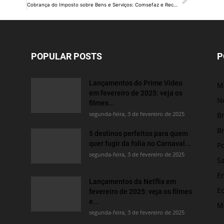
Cobrança do Imposto sobre Bens e Serviços: Comsefaz e Receita Federal orientam grandes empresas
POPULAR POSTS
P
Lançamentos do Prime Video
M
em fevereiro de 2025: veja os
No
filmes...
segunda-feira, 3 de fevereiro de 2025
Br
Br
5 destinos perfeitos para quem
quer fugir da folia no Carnaval...
Po
segunda-feira, 3 de fevereiro de 2025
S
E
Lançamentos da Netflix em
E
fevereiro de 2025: veja os filmes
e...
M
segunda-feira, 3 de fevereiro de 2025