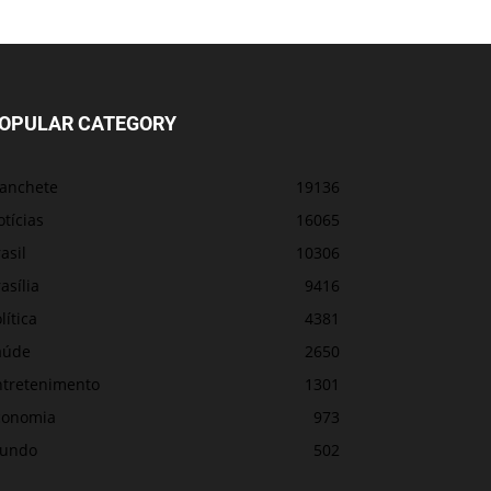
OPULAR CATEGORY
anchete
19136
tícias
16065
asil
10306
asília
9416
lítica
4381
aúde
2650
ntretenimento
1301
conomia
973
undo
502