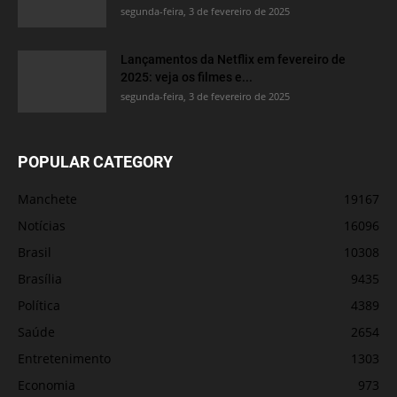
segunda-feira, 3 de fevereiro de 2025
Lançamentos da Netflix em fevereiro de
2025: veja os filmes e...
segunda-feira, 3 de fevereiro de 2025
POPULAR CATEGORY
Manchete
19167
Notícias
16096
Brasil
10308
Brasília
9435
Política
4389
Saúde
2654
Entretenimento
1303
Economia
973