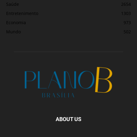
Saúde
2654
Entretenimento
1303
Economia
973
Mundo
502
ABOUT US