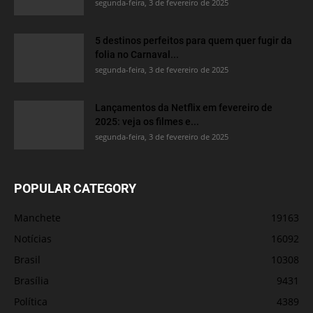
segunda-feira, 3 de fevereiro de 2025
5 destinos perfeitos para quem quer fugir da
folia no Carnaval...
segunda-feira, 3 de fevereiro de 2025
Lançamentos da Netflix em fevereiro de
2025: veja os filmes e...
segunda-feira, 3 de fevereiro de 2025
POPULAR CATEGORY
Manchete
19163
Notícias
16092
Brasil
10308
Brasília
9431
Política
4389