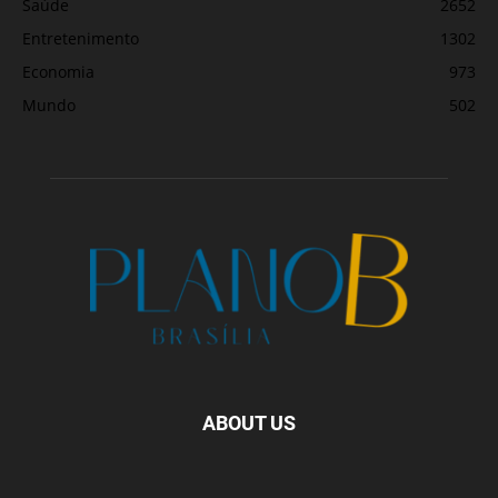
Saúde
2652
Entretenimento
1302
Economia
973
Mundo
502
ABOUT US