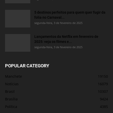
5 destinos perfeitos para quem quer fugir da
folia no Carnaval...
segunda-feira, 3 de fevereiro de 2025
Lançamentos da Netflix em fevereiro de
2025: veja os filmes e...
segunda-feira, 3 de fevereiro de 2025
POPULAR CATEGORY
Manchete
19150
Notícias
16079
Brasil
10307
Brasília
9424
Política
4385