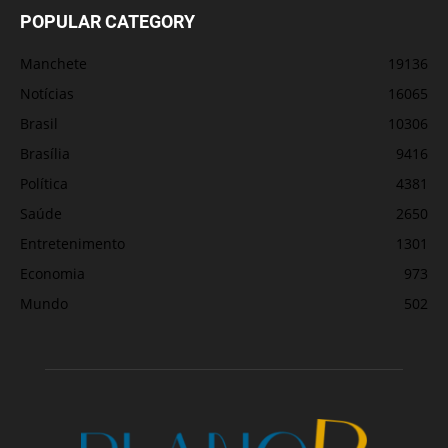
POPULAR CATEGORY
Manchete
19136
Notícias
16065
Brasil
10306
Brasília
9416
Política
4381
Saúde
2650
Entretenimento
1301
Economia
973
Mundo
502