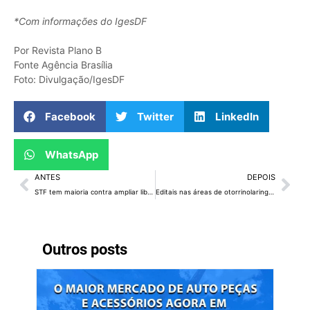
*Com informações do IgesDF
Por Revista Plano B
Fonte Agência Brasília
Foto: Divulgação/IgesDF
Facebook
Twitter
LinkedIn
WhatsApp
ANTES
DEPOIS
STF tem maioria contra ampliar liberação de “revisão da vida toda”
Editais nas áreas de otorrinolaringologia e de nefrologia garantem assistência a pacientes crônicos do DF
Outros posts