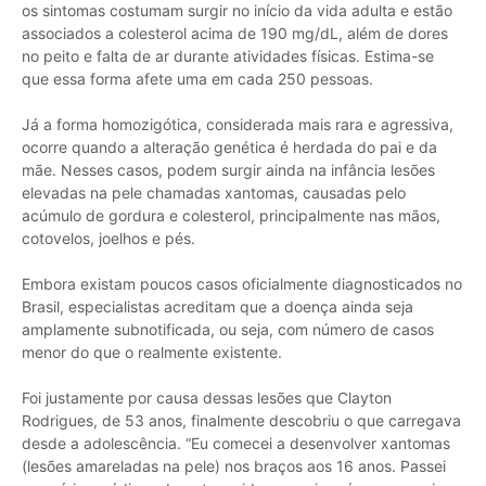
os sintomas costumam surgir no início da vida adulta e estão
associados a colesterol acima de 190 mg/dL, além de dores
no peito e falta de ar durante atividades físicas. Estima-se
que essa forma afete uma em cada 250 pessoas.
Já a forma homozigótica, considerada mais rara e agressiva,
ocorre quando a alteração genética é herdada do pai e da
mãe. Nesses casos, podem surgir ainda na infância lesões
elevadas na pele chamadas xantomas, causadas pelo
acúmulo de gordura e colesterol, principalmente nas mãos,
cotovelos, joelhos e pés.
Embora existam poucos casos oficialmente diagnosticados no
Brasil, especialistas acreditam que a doença ainda seja
amplamente subnotificada, ou seja, com número de casos
menor do que o realmente existente.
Foi justamente por causa dessas lesões que Clayton
Rodrigues, de 53 anos, finalmente descobriu o que carregava
desde a adolescência. “Eu comecei a desenvolver xantomas
(lesões amareladas na pele) nos braços aos 16 anos. Passei