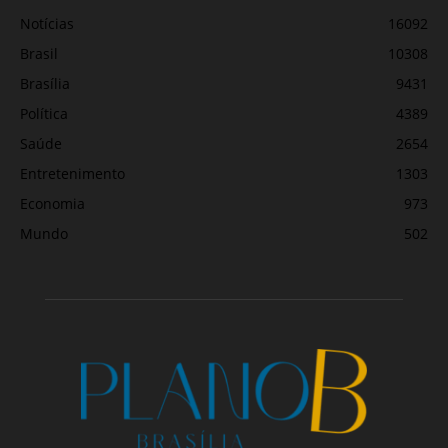
Notícias
16092
Brasil
10308
Brasília
9431
Política
4389
Saúde
2654
Entretenimento
1303
Economia
973
Mundo
502