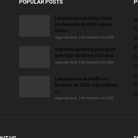
POPULAR POSTS
P
Lançamentos do Prime Video
M
em fevereiro de 2025: veja os
No
filmes...
segunda-feira, 3 de fevereiro de 2025
Br
Br
5 destinos perfeitos para quem
quer fugir da folia no Carnaval...
Po
segunda-feira, 3 de fevereiro de 2025
S
E
Lançamentos da Netflix em
E
fevereiro de 2025: veja os filmes
e...
M
segunda-feira, 3 de fevereiro de 2025