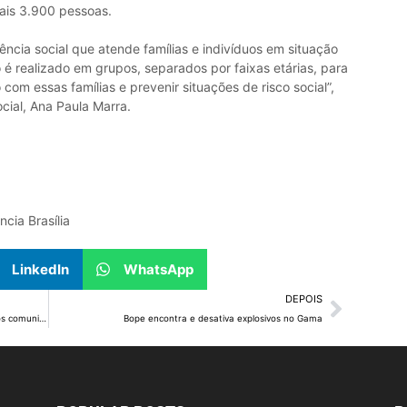
ais 3.900 pessoas.
ncia social que atende famílias e indivíduos em situação
ço é realizado em grupos, separados por faixas etárias, para
com essas famílias e prevenir situações de risco social”,
cial, Ana Paula Marra.
cia Brasília
LinkedIn
WhatsApp
DEPOIS
PMDF aborda manifestantes com estilingues e rádios comunicadores próximos ao STF
Bope encontra e desativa explosivos no Gama