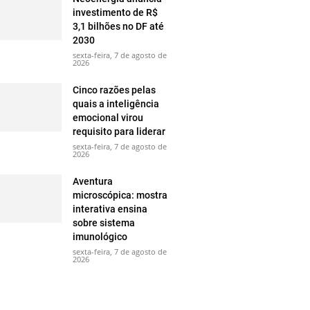
investimento de R$
3,1 bilhões no DF até
2030
sexta-feira, 7 de agosto de
2026
Cinco razões pelas
quais a inteligência
emocional virou
requisito para liderar
sexta-feira, 7 de agosto de
2026
Aventura
microscópica: mostra
interativa ensina
sobre sistema
imunológico
sexta-feira, 7 de agosto de
2026