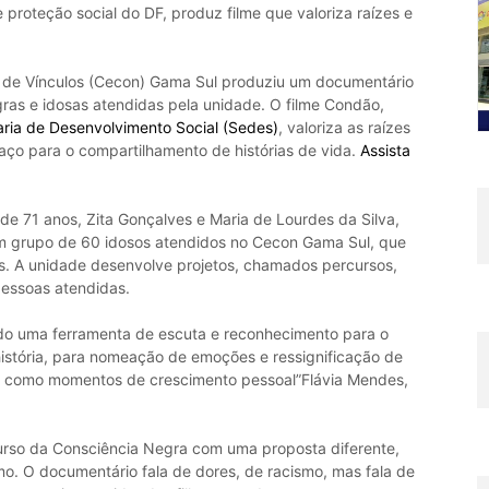
proteção social do DF, produz filme que valoriza raízes e
o de Vínculos (Cecon) Gama Sul produziu um documentário
egras e idosas atendidas pela unidade. O filme Condão,
ria de Desenvolvimento Social (Sedes)
, valoriza as raízes
ço para o compartilhamento de histórias de vida.
Assista
de 71 anos, Zita Gonçalves e Maria de Lourdes da Silva,
m grupo de 60 idosos atendidos no Cecon Gama Sul, que
es. A unidade desenvolve projetos, chamados percursos,
pessoas atendidas.
ndo uma ferramenta de escuta e reconhecimento para o
história, para nomeação de emoções e ressignificação de
as como momentos de crescimento pessoal”Flávia Mendes,
curso da Consciência Negra com uma proposta diferente,
mo. O documentário fala de dores, de racismo, mas fala de