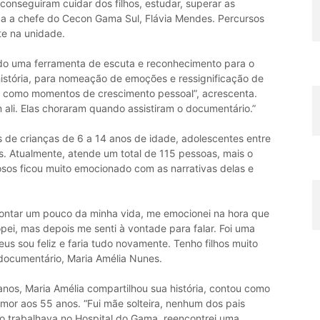
onseguiram cuidar dos filhos, estudar, superar as
ica a chefe do Cecon Gama Sul, Flávia Mendes. Percursos
te na unidade.
ndo uma ferramenta de escuta e reconhecimento para o
história, para nomeação de emoções e ressignificação de
s como momentos de crescimento pessoal”, acrescenta.
 ali. Elas choraram quando assistiram o documentário.”
de crianças de 6 a 14 anos de idade, adolescentes entre
s. Atualmente, atende um total de 115 pessoas, mais o
sos ficou muito emocionado com as narrativas delas e
 contar um pouco da minha vida, me emocionei na hora que
pei, mas depois me senti à vontade para falar. Foi uma
us sou feliz e faria tudo novamente. Tenho filhos muito
 documentário, Maria Amélia Nunes.
nos, Maria Amélia compartilhou sua história, contou como
 amor aos 55 anos. “Fui mãe solteira, nenhum dos pais
ndo trabalhava no Hospital do Gama, reencontrei uma