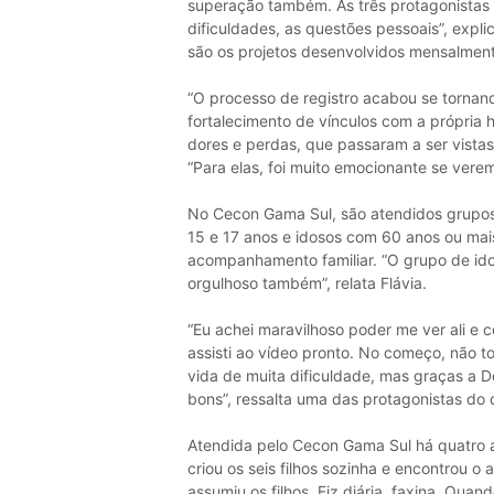
superação também. As três protagonistas c
dificuldades, as questões pessoais”, expl
são os projetos desenvolvidos mensalmen
“O processo de registro acabou se torna
fortalecimento de vínculos com a própria 
dores e perdas, que passaram a ser vista
“Para elas, foi muito emocionante se verem
No Cecon Gama Sul, são atendidos grupos 
15 e 17 anos e idosos com 60 anos ou mai
acompanhamento familiar. “O grupo de ido
orgulhoso também”, relata Flávia.
“Eu achei maravilhoso poder me ver ali e
assisti ao vídeo pronto. No começo, não to
vida de muita dificuldade, mas graças a De
bons”, ressalta uma das protagonistas do
Atendida pelo Cecon Gama Sul há quatro a
criou os seis filhos sozinha e encontrou o
assumiu os filhos. Fiz diária, faxina. Qua