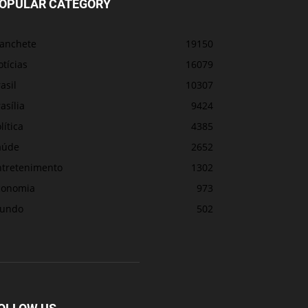
OPULAR CATEGORY
anchete
19150
tícias
16079
asil
10307
asília
9424
lítica
4385
aúde
2652
ntretenimento
1302
conomia
973
undo
502