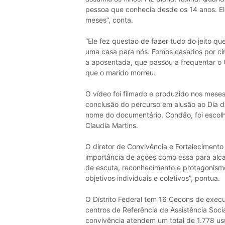
pessoa que conhecia desde os 14 anos. Ele 
meses”, conta.
“Ele fez questão de fazer tudo do jeito 
uma casa para nós. Fomos casados por cin
a aposentada, que passou a frequentar o 
que o marido morreu.
O vídeo foi filmado e produzido nos mese
conclusão do percurso em alusão ao Dia
nome do documentário, Condão, foi escolh
Claudia Martins.
O diretor de Convivência e Fortalecimento 
importância de ações como essa para alca
de escuta, reconhecimento e protagonismo
objetivos individuais e coletivos”, pontua.
O Distrito Federal tem 16 Cecons de execu
centros de Referência de Assistência Socia
convivência atendem um total de 1.778 usu