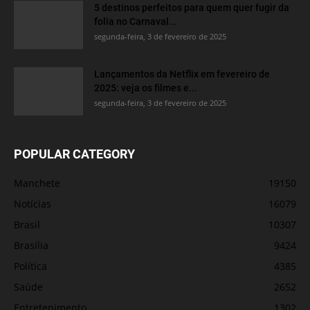
5 destinos perfeitos para quem quer fugir da
folia no Carnaval...
segunda-feira, 3 de fevereiro de 2025
Lançamentos da Netflix em fevereiro de
2025: veja os filmes e...
segunda-feira, 3 de fevereiro de 2025
POPULAR CATEGORY
Manchete
19150
Notícias
16079
Brasil
10307
Brasília
9424
Política
4385
Saúde
2652
Entretenimento
1302