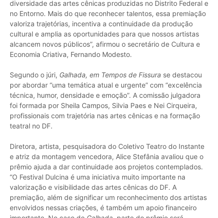
diversidade das artes cênicas produzidas no Distrito Federal e
no Entorno. Mais do que reconhecer talentos, essa premiação
valoriza trajetórias, incentiva a continuidade da produção
cultural e amplia as oportunidades para que nossos artistas
alcancem novos públicos”, afirmou o secretário de Cultura e
Economia Criativa, Fernando Modesto.
Segundo o júri,
Galhada, em Tempos de Fissura
se destacou
por abordar “uma temática atual e urgente” com “excelência
técnica, humor, densidade e emoção”. A comissão julgadora
foi formada por Sheila Campos, Silvia Paes e Nei Cirqueira,
profissionais com trajetória nas artes cênicas e na formação
teatral no DF.
Diretora, artista, pesquisadora do Coletivo Teatro do Instante
e atriz da montagem vencedora, Alice Stefânia avaliou que o
prêmio ajuda a dar continuidade aos projetos contemplados.
“O Festival Dulcina é uma iniciativa muito importante na
valorização e visibilidade das artes cênicas do DF. A
premiação, além de significar um reconhecimento dos artistas
envolvidos nessas criações, é também um apoio financeiro
importante. No caso de
Galhada
, parte do prêmio será