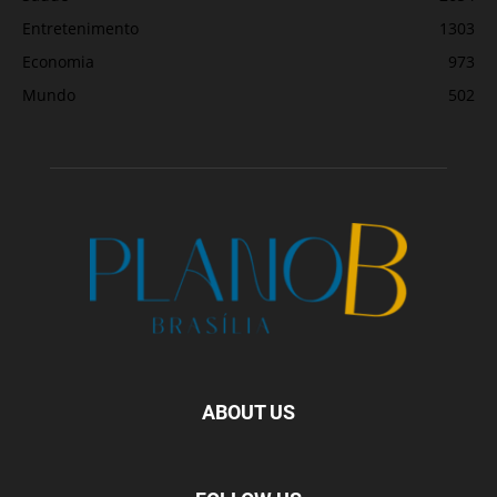
Entretenimento
1303
Economia
973
Mundo
502
ABOUT US