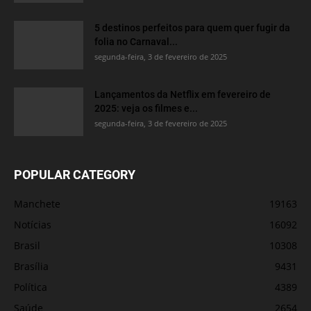
5 destinos perfeitos para quem quer fugir da
folia no Carnaval...
segunda-feira, 3 de fevereiro de 2025
Lançamentos da Netflix em fevereiro de
2025: veja os filmes e...
segunda-feira, 3 de fevereiro de 2025
POPULAR CATEGORY
Manchete
19163
Notícias
16092
Brasil
10308
Brasília
9431
Política
4389
Saúde
2654