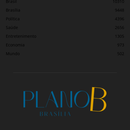
Brasil
10310
Brasília
9448
Política
4396
Saúde
2656
Entretenimento
1305
Economia
973
Mundo
502