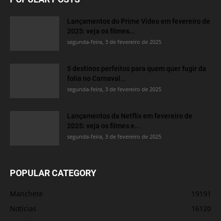
Lançamentos do Prime Video em fevereiro de
2025: veja os filmes...
segunda-feira, 3 de fevereiro de 2025
5 destinos perfeitos para quem quer fugir da
folia no Carnaval...
segunda-feira, 3 de fevereiro de 2025
Lançamentos da Netflix em fevereiro de
2025: veja os filmes e...
segunda-feira, 3 de fevereiro de 2025
POPULAR CATEGORY
Manchete
19191
Notícias
16120