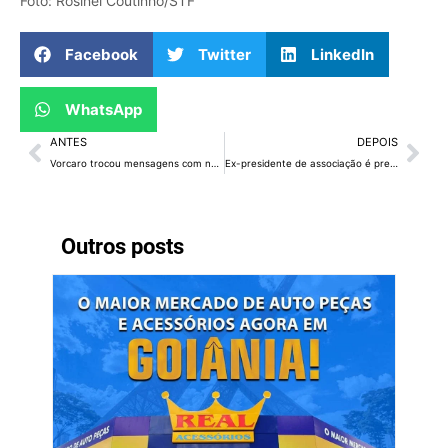
Foto: Rosinei Coutinho/STF
Facebook
Twitter
LinkedIn
WhatsApp
ANTES
DEPOIS
Vorcaro trocou mensagens com número funcional do STF, diz Carlos Viana
Ex-presidente de associação é presa em operação contra desvios no INSS
Outros posts