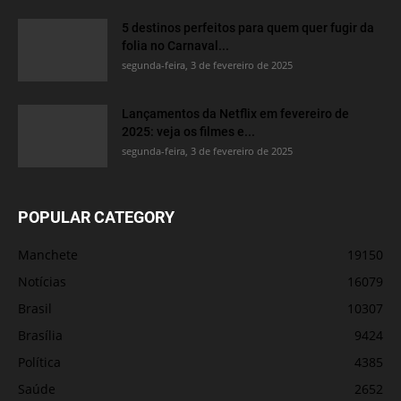
5 destinos perfeitos para quem quer fugir da
folia no Carnaval...
segunda-feira, 3 de fevereiro de 2025
Lançamentos da Netflix em fevereiro de
2025: veja os filmes e...
segunda-feira, 3 de fevereiro de 2025
POPULAR CATEGORY
Manchete
19150
Notícias
16079
Brasil
10307
Brasília
9424
Política
4385
Saúde
2652