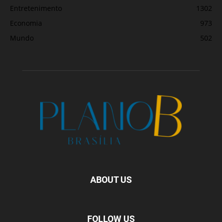
Entretenimento
1302
Economia
973
Mundo
502
ABOUT US
FOLLOW US