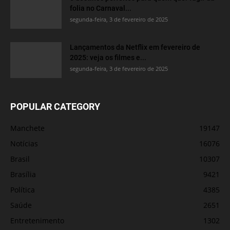
folia no Carnaval...
segunda-feira, 3 de fevereiro de 2025
Lançamentos da Netflix em fevereiro de
2025: veja os filmes e...
segunda-feira, 3 de fevereiro de 2025
POPULAR CATEGORY
Manchete
19147
Notícias
16076
Brasil
10307
Brasília
9421
Política
4385
Saúde
2651
Entretenimento
1302