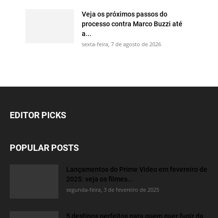
Veja os próximos passos do
processo contra Marco Buzzi até
a...
sexta-feira, 7 de agosto de 2026
EDITOR PICKS
POPULAR POSTS
Lançamentos do Prime Video em fevereiro de
2025: veja os filmes...
segunda-feira, 3 de fevereiro de 2025
5 destinos perfeitos para quem quer fugir da