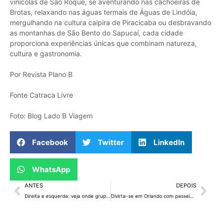
vinícolas de São Roque, se aventurando nas cachoeiras de
Brotas, relaxando nas águas termais de Águas de Lindóia,
mergulhando na cultura caipira de Piracicaba ou desbravando
as montanhas de São Bento do Sapucaí, cada cidade
proporciona experiências únicas que combinam natureza,
cultura e gastronomia.
Por Revista Plano B
Fonte Catraca Livre
Foto: Blog Lado B Viagem
Facebook
Twitter
LinkedIn
WhatsApp
ANTES
DEPOIS
Direita e esquerda: veja onde grupos irão ficar no DF no 7 de Setembro
Divirta-se em Orlando com passeios além dos parques