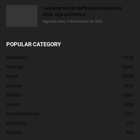
Lançamentos da Netflix em fevereiro de
2025: veja os filmes e...
segunda-feira, 3 de fevereiro de 2025
POPULAR CATEGORY
Manchete
19136
Notícias
16065
Brasil
10306
Brasília
9416
Política
4381
Saúde
2650
Entretenimento
1301
Economia
973
Mundo
502