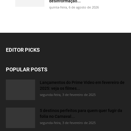
desinformação...
quinta-feira, 6 de agosto de 2026
EDITOR PICKS
POPULAR POSTS
Lançamentos do Prime Video em fevereiro de
2025: veja os filmes...
segunda-feira, 3 de fevereiro de 2025
5 destinos perfeitos para quem quer fugir da
folia no Carnaval...
segunda-feira, 3 de fevereiro de 2025