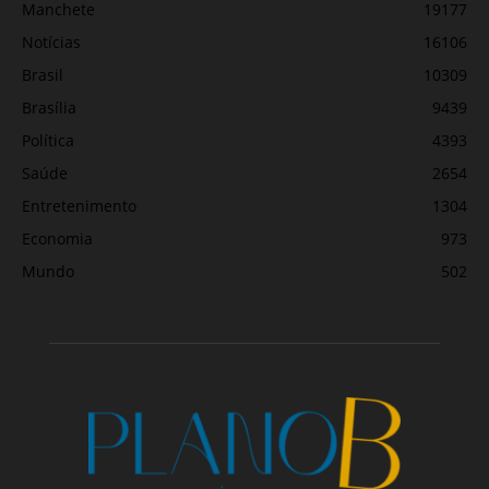
Manchete
19177
Notícias
16106
Brasil
10309
Brasília
9439
Política
4393
Saúde
2654
Entretenimento
1304
Economia
973
Mundo
502