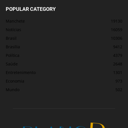
POPULAR CATEGORY
Manchete
19130
Notícias
16059
Brasil
10306
Brasília
9412
Política
4379
Saúde
2648
Entretenimento
1301
Economia
973
Mundo
502