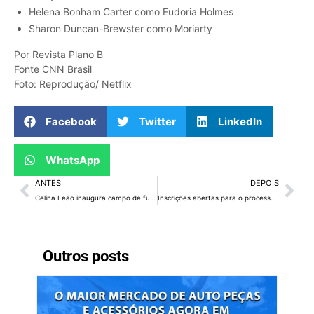
Helena Bonham Carter como Eudoria Holmes
Sharon Duncan-Brewster como Moriarty
Por Revista Plano B
Fonte CNN Brasil
Foto: Reprodução/ Netflix
Facebook
Twitter
LinkedIn
WhatsApp
ANTES
DEPOIS
Celina Leão inaugura campo de futebol sintético da Vila Dnocs, em Sobradinho
Inscrições abertas para o processo seletivo de estágio do Transforma DF
Outros posts