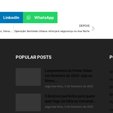
LinkedIn
WhatsApp
DEPOIS
Implementação do sistema de cadastro de quiosques, feiras e mobiliários urbanos é discutida
Operação Sentinela Urbana reforçará segurança na Asa Norte
POPULAR POSTS
P
Lançamentos do Prime Video
M
em fevereiro de 2025: veja os
No
filmes...
segunda-feira, 3 de fevereiro de 2025
Br
Br
5 destinos perfeitos para quem
quer fugir da folia no Carnaval...
Po
segunda-feira, 3 de fevereiro de 2025
S