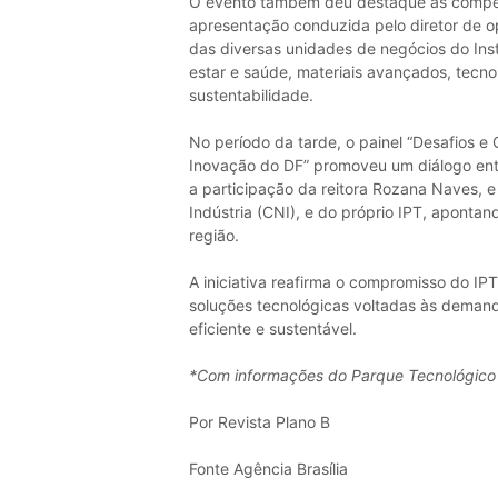
O evento também deu destaque às compet
apresentação conduzida pelo diretor de o
das diversas unidades de negócios do Inst
estar e saúde, materiais avançados, tecnolo
sustentabilidade.
No período da tarde, o painel “Desafios 
Inovação do DF” promoveu um diálogo entr
a participação da reitora Rozana Naves,
Indústria (CNI), e do próprio IPT, aponta
região.
A iniciativa reafirma o compromisso do IP
soluções tecnológicas voltadas às demanda
eficiente e sustentável.
*Com informações do Parque Tecnológico de
Por Revista Plano B
Fonte Agência Brasília