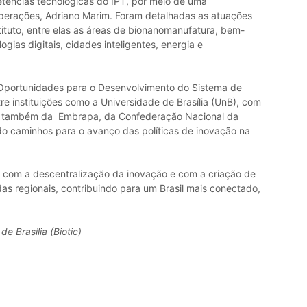
ências tecnológicas do IPT, por meio de uma
perações, Adriano Marim. Foram detalhadas as atuações
ituto, entre elas as áreas de bionanomanufatura, bem-
gias digitais, cidades inteligentes, energia e
e Oportunidades para o Desenvolvimento do Sistema de
e instituições como a Universidade de Brasília (UnB), com
 e também da Embrapa, da Confederação Nacional da
ndo caminhos para o avanço das políticas de inovação na
T com a descentralização da inovação e com a criação de
s regionais, contribuindo para um Brasil mais conectado,
 Brasília (Biotic)