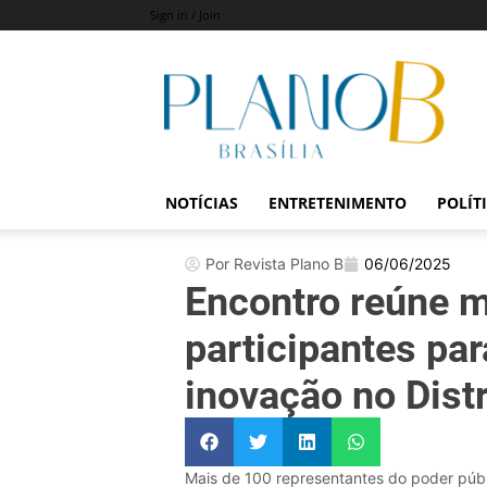
Sign in / Join
Revista
Plano
B
NOTÍCIAS
ENTRETENIMENTO
POLÍT
Por Revista Plano B
06/06/2025
Encontro reúne m
participantes par
inovação no Distr
Mais de 100 representantes do poder públi