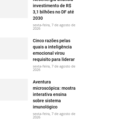
investimento de R$
3,1 bilhões no DF até
2030
sexta-feira, 7 de agosto de
2026
Cinco razões pelas
quais a inteligência
emocional virou
requisito para liderar
sexta-feira, 7 de agosto de
2026
Aventura
microscópica: mostra
interativa ensina
sobre sistema
imunológico
sexta-feira, 7 de agosto de
2026