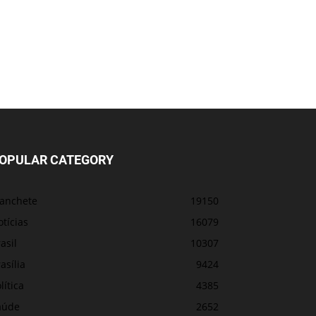
OPULAR CATEGORY
anchete
19150
tícias
16079
asil
10307
asília
9424
lítica
4385
aúde
2652