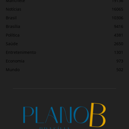
Manchete
19136
Notícias
16065
Brasil
10306
Brasília
9416
Política
4381
Saúde
2650
Entretenimento
1301
Economia
973
Mundo
502