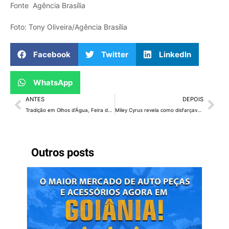
Fonte Agência Brasília
Foto: Tony Oliveira/Agência Brasília
Facebook
Twitter
LinkedIn
WhatsApp
ANTES
DEPOIS
Tradição em Olhos d’Água, Feira do Troca chega a 100 edições
Miley Cyrus revela como disfarçava consumo de drogas de sua contadora
Outros posts