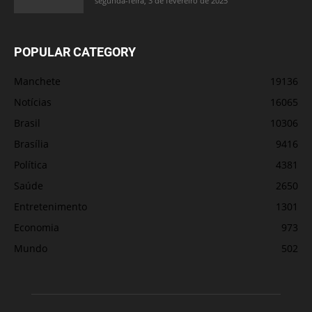
segunda-feira, 3 de fevereiro de 2025
POPULAR CATEGORY
Manchete
19136
Notícias
16065
Brasil
10306
Brasília
9416
Política
4381
Saúde
2650
Entretenimento
1301
Economia
973
Mundo
502