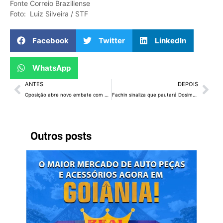
Fonte Correio Braziliense
Foto: Luiz Silveira / STF
Facebook
Twitter
LinkedIn
WhatsApp
ANTES
DEPOIS
Oposição abre novo embate com STF para beneficiar golpistas
Fachin sinaliza que pautará Dosimetria assim que Moraes liberar ação
Outros posts