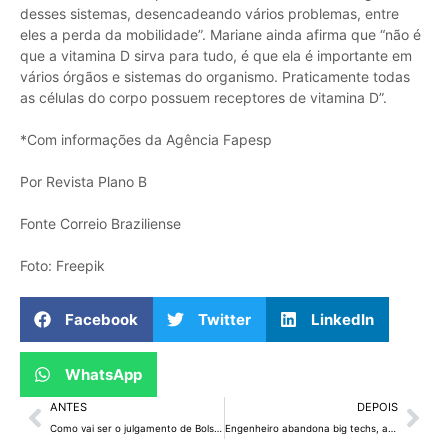
desses sistemas, desencadeando vários problemas, entre
eles a perda da mobilidade”. Mariane ainda afirma que “não é
que a vitamina D sirva para tudo, é que ela é importante em
vários órgãos e sistemas do organismo. Praticamente todas
as células do corpo possuem receptores de vitamina D”.
*Com informações da Agência Fapesp
Por Revista Plano B
Fonte Correio Braziliense
Foto: Freepik
Facebook
Twitter
LinkedIn
WhatsApp
ANTES
DEPOIS
Como vai ser o julgamento de Bolsonaro no STF marcado para começar em 2 de setembro
Engenheiro abandona big techs, aposta em IA e quadruplica renda para US$ 330 mil por ano