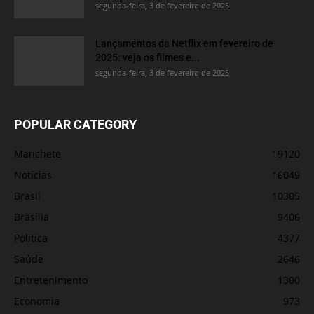
segunda-feira, 3 de fevereiro de 2025
Lançamentos da Netflix em fevereiro de
2025: veja os filmes e...
segunda-feira, 3 de fevereiro de 2025
POPULAR CATEGORY
Manchete
19120
Notícias
16049
Brasil
10305
Brasília
9406
Política
4377
Saúde
2646
Entretenimento
1300
Economia
973