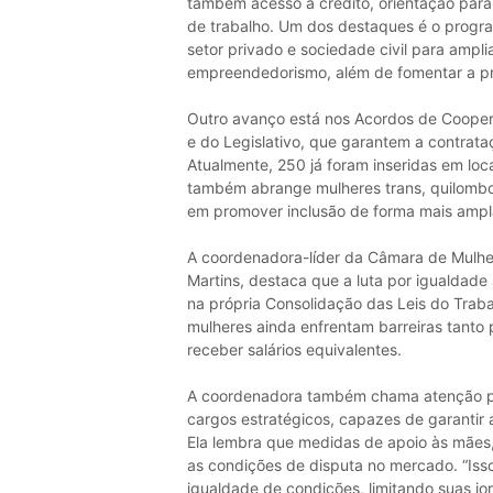
também acesso a crédito, orientação par
de trabalho. Um dos destaques é o progr
setor privado e sociedade civil para ampli
empreendedorismo, além de fomentar a pr
Outro avanço está nos Acordos de Coopera
e do Legislativo, que garantem a contrata
Atualmente, 250 já foram inseridas em loc
também abrange mulheres trans, quilombola
em promover inclusão de forma mais ampl
A coordenadora-líder da Câmara de Mulh
Martins, destaca que a luta por igualdade 
na própria Consolidação das Leis do Trabal
mulheres ainda enfrentam barreiras tanto 
receber salários equivalentes.
A coordenadora também chama atenção par
cargos estratégicos, capazes de garantir 
Ela lembra que medidas de apoio às mães, 
as condições de disputa no mercado. “Is
igualdade de condições, limitando suas jor