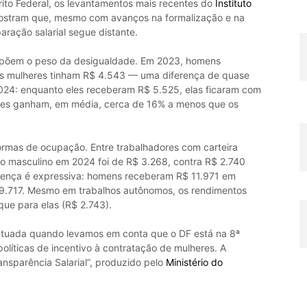
trito Federal, os levantamentos mais recentes do
Instituto
stram que, mesmo com avanços na formalização e na
aração salarial segue distante.
põem o peso da desigualdade. Em 2023, homens
s mulheres tinham R$ 4.543 — uma diferença de quase
024: enquanto eles receberam R$ 5.525, elas ficaram com
enses ganham, em média, cerca de 16% a menos que os
rmas de ocupação. Entre trabalhadores com carteira
o masculino em 2024 foi de R$ 3.268, contra R$ 2.740
ferença é expressiva: homens receberam R$ 11.971 em
9.717. Mesmo em trabalhos autônomos, os rendimentos
que para elas (R$ 2.743).
entuada quando levamos em conta que o DF está na 8ª
líticas de incentivo à contratação de mulheres. A
ansparência Salarial”, produzido pelo
Ministério do