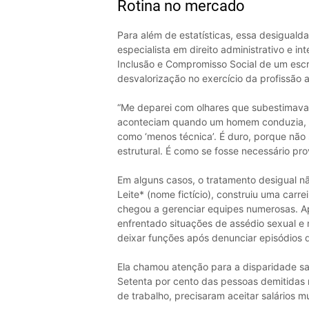
Rotina no mercado
Para além de estatísticas, essa desiguald
especialista em direito administrativo e 
Inclusão e Compromisso Social de um escri
desvalorização no exercício da profissão 
“Me deparei com olhares que subestimavam
aconteciam quando um homem conduzia, e
como ‘menos técnica’. É duro, porque não
estrutural. É como se fosse necessário pro
Em alguns casos, o tratamento desigual não
Leite* (nome fictício), construiu uma car
chegou a gerenciar equipes numerosas. Apes
enfrentado situações de assédio sexual e
deixar funções após denunciar episódios d
Ela chamou atenção para a disparidade sala
Setenta por cento das pessoas demitidas 
de trabalho, precisaram aceitar salários m