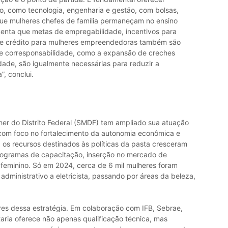
o, como tecnologia, engenharia e gestão, com bolsas,
 que mulheres chefes de família permaneçam no ensino
escenta que metas de empregabilidade, incentivos para
s de crédito para mulheres empreendedoras também são
o e corresponsabilidade, como a expansão de creches
dade, são igualmente necessárias para reduzir a
, conclui.
lher do Distrito Federal (SMDF) tem ampliado sua atuação
com foco no fortalecimento da autonomia econômica e
, os recursos destinados às políticas da pasta cresceram
programas de capacitação, inserção no mercado de
feminino. Só em 2024, cerca de 6 mil mulheres foram
 administrativo a eletricista, passando por áreas da beleza,
lares dessa estratégia. Em colaboração com IFB, Sebrae,
aria oferece não apenas qualificação técnica, mas