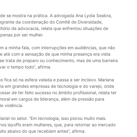
ade se mostra na prática. A advogada Ana Lydia Seabra,
integrante da coordenação do Comitê de Diversidade,
tório de advocacia, relata que enfrentou situações de
apenas por ser mulher.
 a minha fala, com interrupções em audiências, que não
 até com a sensação de que minha presença era vista
 se trata de preparo ou conhecimento, mas de uma barreira
var o tempo todo”, afirma.
 fica só na esfera velada e passa a ser incisivo. Mariana
reira em grandes empresas de tecnologia e do varejo, onde
ar de ter feito sucesso no âmbito profissional, relata ter
 moral em cargos de liderança, além de pressão para
e violência.
rial no setor. “Em tecnologia, isso piorou muito mais.
nos layoffs eram mulheres, que, para retornar ao mercado
uito abaixo do que recebiam antes”, afirma.