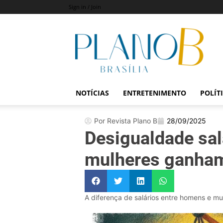
Sign in / Join
Revista
Plano
B
NOTÍCIAS
ENTRETENIMENTO
POLÍT
Por Revista Plano B
28/09/2025
Desigualdade sala
mulheres ganham
A diferença de salários entre homens e mu