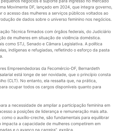
a pequenos negócios e suporte para ingresso no mercado
ama Movimente DF, lançado em 2024, que integra governo,
ar o acesso das mulheres a serviços públicos voltados ao
odução de dados sobre o universo feminino nos negócios.
ção Técnica firmados com órgãos federais, do Judiciário
ção de mulheres em situação de violência doméstica.
ais como STJ, Senado e Câmara Legislativa. A política
s, indígenas e refugiadas, refletindo o esforço da pasta
a.
eres Empreendedoras da Fecomércio-DF, Bernardeth
salarial está longe de ser novidade, que o princípio consta
ho (CLT). No entanto, ela ressalta que, na prática,
para ocupar todos os cargos disponíveis quanto para
a a necessidade de ampliar a participação feminina em
acesso a posições de liderança e remuneração mais alta.
como o auxílio-creche, são fundamentais para equilibrar
so impacta a capacidade de mulheres competirem em
nadas e o avanço na carreira”, explica.