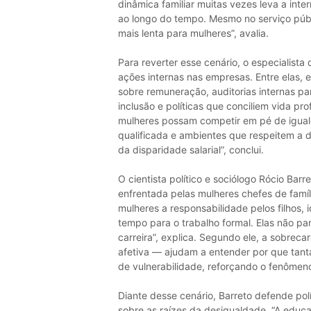
dinâmica familiar muitas vezes leva a inte
ao longo do tempo. Mesmo no serviço públi
mais lenta para mulheres”, avalia.
Para reverter esse cenário, o especialista
ações internas nas empresas. Entre elas, 
sobre remuneração, auditorias internas pa
inclusão e políticas que conciliem vida prof
mulheres possam competir em pé de igual
qualificada e ambientes que respeitem a 
da disparidade salarial”, conclui.
O cientista político e sociólogo Rócio Ba
enfrentada pelas mulheres chefes de famíl
mulheres a responsabilidade pelos filhos,
tempo para o trabalho formal. Elas não 
carreira”, explica. Segundo ele, a sobrec
afetiva — ajudam a entender por que tant
de vulnerabilidade, reforçando o fenômen
Diante desse cenário, Barreto defende pol
sobre as raízes da desigualdade. “A educa