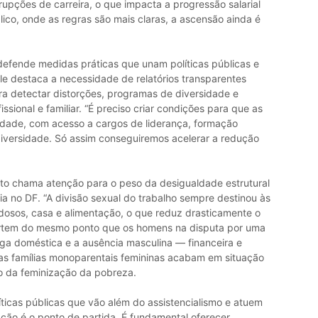
rrupções de carreira, o que impacta a progressão salarial
co, onde as regras são mais claras, a ascensão ainda é
 defende medidas práticas que unam políticas públicas e
ele destaca a necessidade de relatórios transparentes
ra detectar distorções, programas de diversidade e
issional e familiar. “É preciso criar condições para que as
dade, com acesso a cargos de liderança, formação
diversidade. Só assim conseguiremos acelerar a redução
rreto chama atenção para o peso da desigualdade estrutural
ia no DF. “A divisão sexual do trabalho sempre destinou às
 idosos, casa e alimentação, o que reduz drasticamente o
partem do mesmo ponto que os homens na disputa por uma
arga doméstica e a ausência masculina — financeira e
as famílias monoparentais femininas acabam em situação
o da feminização da pobreza.
íticas públicas que vão além do assistencialismo e atuem
ção é o ponto de partida. É fundamental oferecer