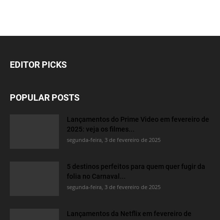
EDITOR PICKS
POPULAR POSTS
Lançamentos do Prime Video em fevereiro de
2025: veja os filmes...
segunda-feira, 3 de fevereiro de 2025
5 destinos perfeitos para quem quer fugir da
folia no Carnaval...
segunda-feira, 3 de fevereiro de 2025
Lançamentos da Netflix em fevereiro de