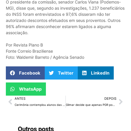
O presidente da comissão, senador Carlos Viana (Podemos-
MG), disse que, segundo as investigações, 1.237 beneficiários
do INSS foram entrevistados e 97,6% disseram não ter
autorizado descontos efetuados em seus proventos. Outros
96% afirmaram desconhecer estarem ligados a alguma
associação.
Por Revista Plano B
Fonte Correio Braziliense
Foto: Waldemir Barreto / Agência Senado
Facebook
Twitter
LinkedIn
WhatsApp
ANTES
DEPOIS
Cerimônia contemplou alunos das escolas classe 11 de Ceilândia, 13 de Taguatinga e 03 do Gama
Gilmar decide que apenas PGR pode pedir impeachment de ministros do STF
Outros posts