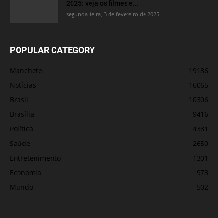
2025: veja os filmes e...
segunda-feira, 3 de fevereiro de 2025
POPULAR CATEGORY
Manchete
19136
Notícias
16065
Brasil
10306
Brasília
9416
Política
4381
Saúde
2650
Entretenimento
1301
Economia
973
Mundo
502