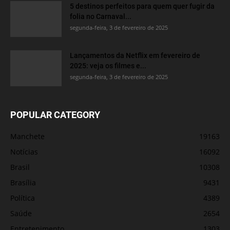
5 destinos perfeitos para quem quer fugir da
folia no Carnaval...
segunda-feira, 3 de fevereiro de 2025
Lançamentos da Netflix em fevereiro de
2025: veja os filmes e...
segunda-feira, 3 de fevereiro de 2025
POPULAR CATEGORY
Manchete
19163
Notícias
16092
Brasil
10308
Brasília
9431
Política
4389
Saúde
2654
Entretenimento
1303