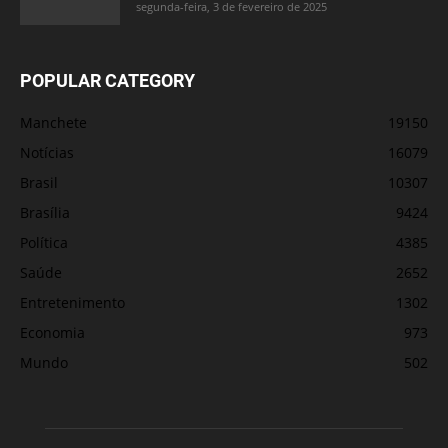
segunda-feira, 3 de fevereiro de 2025
POPULAR CATEGORY
Manchete
19150
Notícias
16079
Brasil
10307
Brasília
9424
Política
4385
Saúde
2652
Entretenimento
1302
Economia
973
Mundo
502