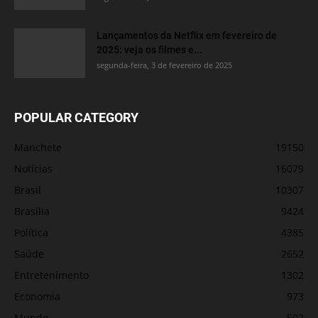
Lançamentos da Netflix em fevereiro de
2025: veja os filmes e...
segunda-feira, 3 de fevereiro de 2025
POPULAR CATEGORY
Manchete
19150
Notícias
16079
Brasil
10307
Brasília
9424
Política
4385
Saúde
2652
Entretenimento
1302
Economia
973
Mundo
502