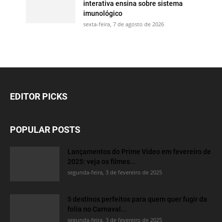
interativa ensina sobre sistema
imunológico
sexta-feira, 7 de agosto de 2026
EDITOR PICKS
POPULAR POSTS
Lançamentos do Prime Video em fevereiro de
2025: veja os filmes...
segunda-feira, 3 de fevereiro de 2025
5 destinos perfeitos para quem quer fugir da
folia no Carnaval...
segunda-feira, 3 de fevereiro de 2025