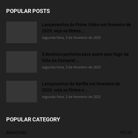
POPULAR POSTS
Lançamentos do Prime Video em fevereiro de
2025: veja os filmes...
segunda-feira, 3 de fevereiro de 2025
5 destinos perfeitos para quem quer fugir da
folia no Carnaval...
segunda-feira, 3 de fevereiro de 2025
Lançamentos da Netflix em fevereiro de
2025: veja os filmes e...
segunda-feira, 3 de fevereiro de 2025
POPULAR CATEGORY
Manchete
19120