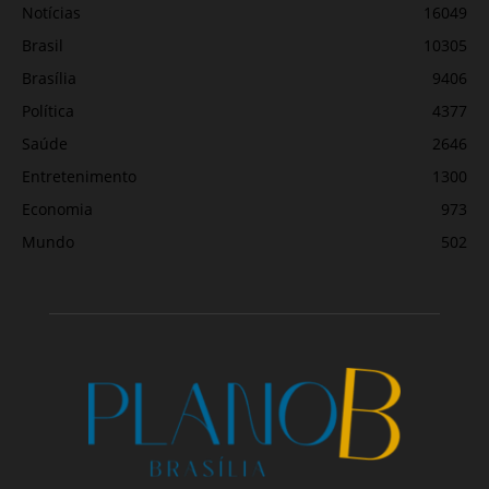
Notícias
16049
Brasil
10305
Brasília
9406
Política
4377
Saúde
2646
Entretenimento
1300
Economia
973
Mundo
502