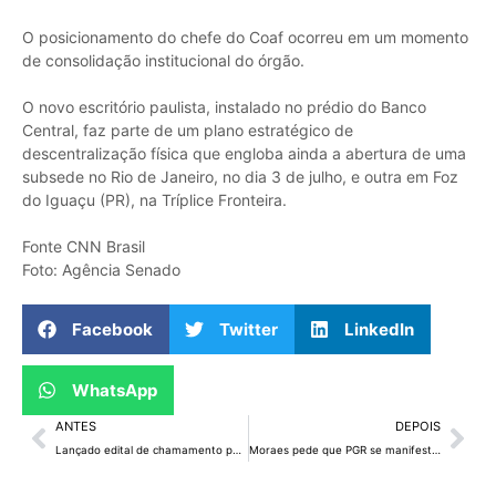
O posicionamento do chefe do Coaf ocorreu em um momento
de consolidação institucional do órgão.
O novo escritório paulista, instalado no prédio do Banco
Central, faz parte de um plano estratégico de
descentralização física que engloba ainda a abertura de uma
subsede no Rio de Janeiro, no dia 3 de julho, e outra em Foz
do Iguaçu (PR), na Tríplice Fronteira.
Fonte CNN Brasil
Foto: Agência Senado
Facebook
Twitter
LinkedIn
WhatsApp
ANTES
DEPOIS
Lançado edital de chamamento público do Polo Agroindustrial do Rio Preto, em Planaltina
Moraes pede que PGR se manifeste sobre conteúdo achado em celular de Wassef