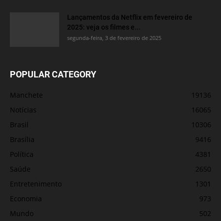
Lançamentos da Netflix em fevereiro de
2025: veja os filmes e...
segunda-feira, 3 de fevereiro de 2025
POPULAR CATEGORY
Manchete
19136
Notícias
16065
Brasil
10306
Brasília
9416
Política
4381
Saúde
2650
Entretenimento
1301
Economia
973
Mundo
502