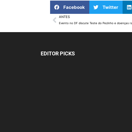
Facebook
Twitter
ANTES
Evento no DF discute Teste do Pezinho e doenças r
EDITOR PICKS