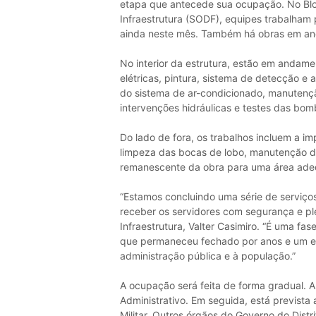
etapa que antecede sua ocupação. No Bloc
Infraestrutura (SODF), equipes trabalham 
ainda neste mês. Também há obras em an
No interior da estrutura, estão em andamen
elétricas, pintura, sistema de detecção e 
do sistema de ar-condicionado, manutençã
intervenções hidráulicas e testes das bo
Do lado de fora, os trabalhos incluem a i
limpeza das bocas de lobo, manutenção d
remanescente da obra para uma área adeq
“Estamos concluindo uma série de serviços
receber os servidores com segurança e ple
Infraestrutura, Valter Casimiro. “É uma fa
que permaneceu fechado por anos e um es
administração pública e à população.”
A ocupação será feita de forma gradual. A
Administrativo. Em seguida, está prevista 
Militar. Outros órgãos do Governo do Dist