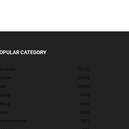
OPULAR CATEGORY
anchete
19136
tícias
16065
asil
10306
asília
9416
lítica
4381
aúde
2650
ntretenimento
1301