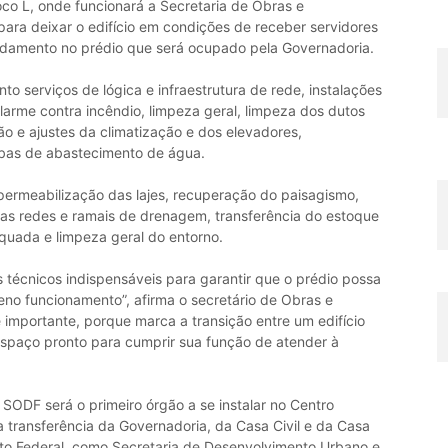
o L, onde funcionará a Secretaria de Obras e
para deixar o edifício em condições de receber servidores
damento no prédio que será ocupado pela Governadoria.
to serviços de lógica e infraestrutura de rede, instalações
alarme contra incêndio, limpeza geral, limpeza dos dutos
o e ajustes da climatização e dos elevadores,
mbas de abastecimento de água.
mpermeabilização das lajes, recuperação do paisagismo,
as redes e ramais de drenagem, transferência do estoque
uada e limpeza geral do entorno.
 técnicos indispensáveis para garantir que o prédio possa
no funcionamento”, afirma o secretário de Obras e
se importante, porque marca a transição entre um edifício
paço pronto para cumprir sua função de atender à
 SODF será o primeiro órgão a se instalar no Centro
a transferência da Governadoria, da Casa Civil e da Casa
rito Federal, como Secretaria de Desenvolvimento Urbano e