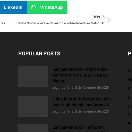
LinkedIn
WhatsApp
DEPOIS
aras
Cabide Solidário leva acolhimento e solidariedade ao Metrô-DF
POPULAR POSTS
P
Lançamentos do Prime Video
M
em fevereiro de 2025: veja os
No
filmes...
segunda-feira, 3 de fevereiro de 2025
Br
Br
5 destinos perfeitos para quem
quer fugir da folia no Carnaval...
Po
segunda-feira, 3 de fevereiro de 2025
S
E
Lançamentos da Netflix em